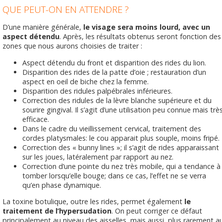
QUE PEUT-ON EN ATTENDRE ?
D’une manière générale,
le visage sera moins lourd, avec un
aspect détendu
. Après, les résultats obtenus seront fonction des
zones que nous aurons choisies de traiter :
Aspect détendu du front et disparition des rides du lion.
Disparition des rides de la patte d’oie ; restauration d’un
aspect en oeil de biche chez la femme.
Disparition des ridules palpébrales inférieures.
Correction des ridules de la lèvre blanche supérieure et du
sourire gingival. Il s’agit d’une utilisation peu connue mais trè
efficace.
Dans le cadre du vieillissement cervical, traitement des
cordes platysmales: le cou apparait plus souple, moins fripé.
Correction des « bunny lines »; il s’agit de rides apparaissant
sur les joues, latéralement par rapport au nez.
Correction d’une pointe du nez très mobile, qui a tendance à
tomber lorsqu’elle bouge; dans ce cas, l’effet ne se verra
qu’en phase dynamique.
La toxine botulique, outre les rides, permet également
le
traitement de l’hypersudation
. On peut corriger ce défaut
principalement au niveau des aisselles, mais aussi, plus rarement a