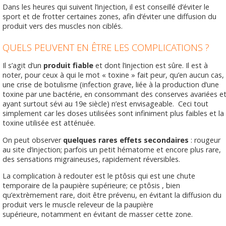
Dans les heures qui suivent l’injection, il est conseillé d’éviter le
sport et de frotter certaines zones, afin d’éviter une diffusion du
produit vers des muscles non ciblés.
QUELS PEUVENT EN ÊTRE LES COMPLICATIONS ?
Il s’agit d’un
produit fiable
et dont l’injection est sûre. Il est à
noter, pour ceux à qui le mot « toxine » fait peur, qu’en aucun cas,
une crise de botulisme (infection grave, liée à la production d’une
toxine par une bactérie, en consommant des conserves avariées e
ayant surtout sévi au 19e siècle) n’est envisageable. Ceci tout
simplement car les doses utilisées sont infiniment plus faibles et la
toxine utilisée est atténuée.
On peut observer
quelques rares effets secondaires
: rougeur
au site d’injection; parfois un petit hématome et encore plus rare,
des sensations migraineuses, rapidement réversibles.
La complication à redouter est le ptôsis qui est une chute
temporaire de la paupière supérieure; ce ptôsis , bien
qu’extrèmement rare, doit être prévenu, en évitant la diffusion du
produit vers le muscle releveur de la paupière
supérieure, notamment en évitant de masser cette zone.