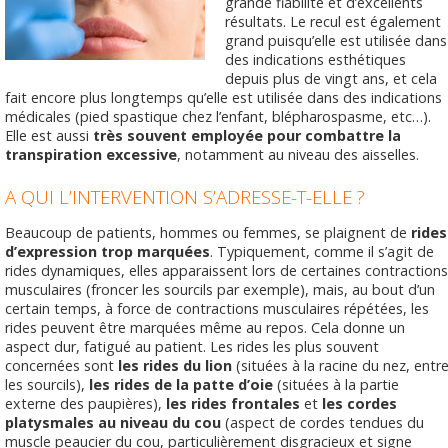
grande fiabilité et d’excellents
résultats. Le recul est également
grand puisqu’elle est utilisée dans
des indications esthétiques
depuis plus de vingt ans, et cela
fait encore plus longtemps qu’elle est utilisée dans des indications
médicales (pied spastique chez l’enfant, blépharospasme, etc…).
Elle est aussi
très souvent employée pour combattre la
transpiration excessive
, notamment au niveau des aisselles.
A QUI L’INTERVENTION S’ADRESSE-T-ELLE ?
Beaucoup de patients, hommes ou femmes, se plaignent de
rides
d’expression trop marquées
. Typiquement, comme il s’agit de
rides dynamiques, elles apparaissent lors de certaines contractions
musculaires (froncer les sourcils par exemple), mais, au bout d’un
certain temps, à force de contractions musculaires répétées, les
rides peuvent être marquées même au repos. Cela donne un
aspect dur, fatigué au patient. Les rides les plus souvent
concernées sont
les rides du lion
(situées à la racine du nez, entr
les sourcils),
les rides de la patte d’oie
(situées à la partie
externe des paupières),
les rides frontales
et
les cordes
platysmales au niveau du cou
(aspect de cordes tendues du
muscle peaucier du cou, particulièrement disgracieux et signe