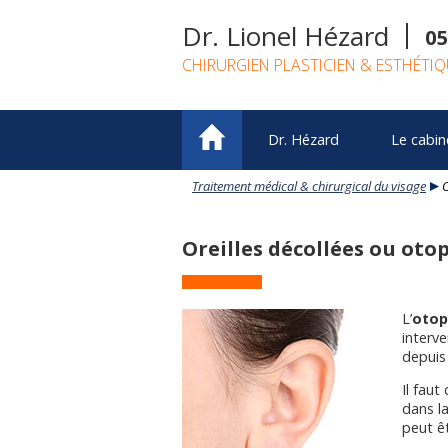
Dr. Lionel Hézard
05
CHIRURGIEN PLASTICIEN & ESTHÉTI
Dr. Hézard
Le cabin
Traitement médical & chirurgical du visage
O
Oreilles décollées ou oto
L’
otop
interv
depuis
Il faut
dans l
peut êt