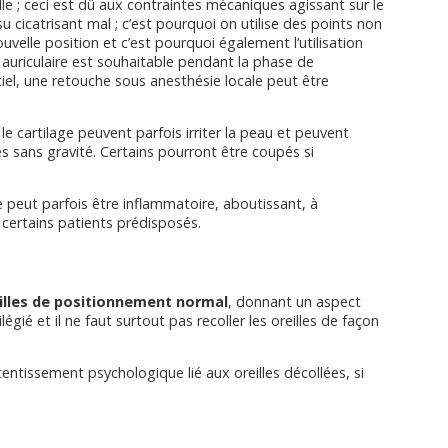
lle ; ceci est dû aux contraintes mécaniques agissant sur le
ssu cicatrisant mal ; c’est pourquoi on utilise des points non
velle position et c’est pourquoi également l’utilisation
auriculaire est souhaitable pendant la phase de
tiel, une retouche sous anesthésie locale peut être
le cartilage peuvent parfois irriter la peau et peuvent
s sans gravité. Certains pourront être coupés si
ire peut parfois être inflammatoire, aboutissant, à
 certains patients prédisposés.
eilles de positionnement normal
, donnant un aspect
légié et il ne faut surtout pas recoller les oreilles de façon
etentissement psychologique lié aux oreilles décollées, si