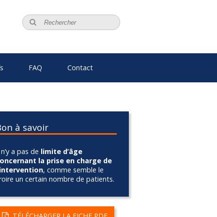
fs
FAQ
Contact
Bon à savoir
l n’y a pas de
limite d’âge
oncernant la prise en charge de
’intervention
, comme semble le
roire un certain nombre de patients.
TÉLÉCHARGER LA FICHE PDF