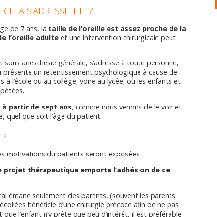
 CELA S’ADRESSE-T-IL ?
âge de 7 ans, la
taille de l’oreille est assez proche de la
de l’oreille adulte
et une intervention chirurgicale peut
nt sous anesthésie générale, s’adresse à toute personne,
 présente un retentissement psychologique à cause de
as à l’école ou au collège, voire au lycée, où les enfants et
épétées.
 à partir de sept ans,
comme nous venons de le voir et
e, quel que soit l’âge du patient.
 ?
les motivations du patients seront exposées.
 le projet thérapeutique emporte l’adhésion de ce
gical émane seulement des parents, (souvent les parents
écollées bénéficie d’une chirurgie précoce afin de ne pas
 que l’enfant n’y prête que peu d’intérêt, il est préférable