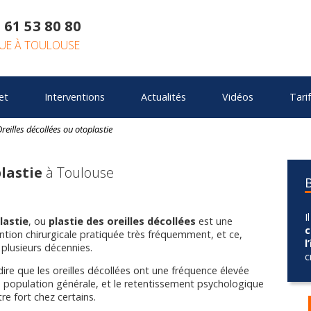
 61 53 80 80
QUE À TOULOUSE
et
Interventions
Actualités
Vidéos
Tari
reilles décollées ou otoplastie
plastie
à Toulouse
I
lastie
, ou
plastie des oreilles décollées
est une
c
ention chirurgicale pratiquée très fréquemment, et ce,
l
 plusieurs décennies.
c
 dire que les oreilles décollées ont une fréquence élevée
a population générale, et le retentissement psychologique
re fort chez certains.