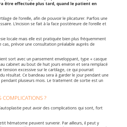
ra être effectuée plus tard, quand le patient en
artilage de l’oreille, afin de pouvoir le plicaturer. Parfois une
aire. L’incision se fait à la face postérieure de l’oreille et
ésie locale mais elle est pratiquée bien plus fréquemment
ce cas, prévoir une consultation préalable auprès de
atient sort avec un pansement enveloppant, type « casque
 au cabinet au bout de huit jours environ et sera remplacé
e tension excessive sur le cartilage, ce qui pourrait
 du résultat. Ce bandeau sera à garder le jour pendant une
it, pendant plusieurs mois. Le traitement de sortie est un
S COMPLICATIONS ?
’autoplastie peut avoir des complications qui sont, fort
it hématome peuvent survenir. Par ailleurs, il peut y