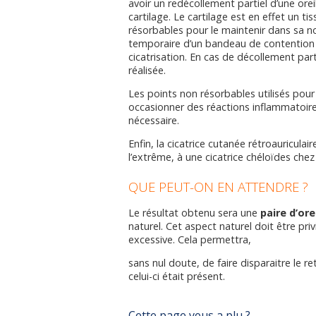
avoir un redécollement partiel d’une orei
cartilage. Le cartilage est en effet un ti
résorbables pour le maintenir dans sa nou
temporaire d’un bandeau de contention 
cicatrisation. En cas de décollement par
réalisée.
Les points non résorbables utilisés pour 
occasionner des réactions inflammatoire
nécessaire.
Enfin, la cicatrice cutanée rétroauricula
l’extrême, à une cicatrice chéloïdes chez
QUE PEUT-ON EN ATTENDRE ?
Le résultat obtenu sera une
paire d’or
naturel. Cet aspect naturel doit être privi
excessive. Cela permettra,
sans nul doute, de faire disparaitre le r
celui-ci était présent.
Cette page vous a plu ?