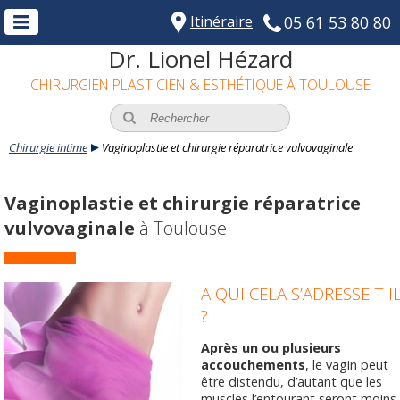
Itinéraire
05 61 53 80 80
Dr. Lionel Hézard
CHIRURGIEN PLASTICIEN & ESTHÉTIQUE À TOULOUSE
Chirurgie intime
Vaginoplastie et chirurgie réparatrice vulvovaginale
Vaginoplastie et chirurgie réparatrice
vulvovaginale
à Toulouse
A QUI CELA S’ADRESSE-T-I
?
Après un ou plusieurs
accouchements
, le vagin peut
être distendu, d’autant que les
muscles l’entourant seront moins