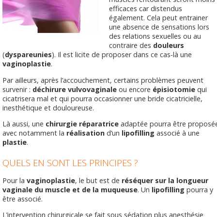
efficaces car distendus
également. Cela peut entrainer
une absence de sensations lors
des relations sexuelles ou au
contraire des
douleurs
(
dyspareunies
). Il est licite de proposer dans ce cas-là une
vaginoplastie
.
Par ailleurs, après l’accouchement, certains problèmes peuvent
survenir :
déchirure vulvovaginale
ou encore
épisiotomie
qui
cicatrisera mal et qui pourra occasionner une bride cicatricielle,
inesthétique et douloureuse.
Là aussi, une
chirurgie réparatrice
adaptée pourra être proposé
avec notamment la
réalisation
d’un
lipofilling
associé à une
plastie
.
QUELS EN SONT LES PRINCIPES ?
Pour la
vaginoplastie
, le but est de
réséquer sur la longueur
vaginale du muscle et de la muqueuse
. Un
lipofilling
pourra y
être associé.
L’intervention chirurgicale se fait sous sédation plus anesthésie